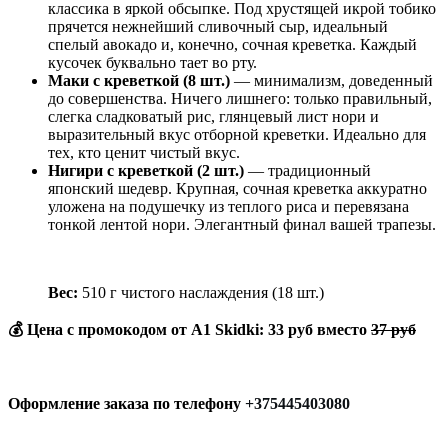
классика в яркой обсыпке. Под хрустящей икрой тобико
прячется нежнейший сливочный сыр, идеальный
спелый авокадо и, конечно, сочная креветка. Каждый
кусочек буквально тает во рту.
Маки с креветкой (8 шт.)
— минимализм, доведенный
до совершенства. Ничего лишнего: только правильный,
слегка сладковатый рис, глянцевый лист нори и
выразительный вкус отборной креветки. Идеально для
тех, кто ценит чистый вкус.
Нигири с креветкой (2 шт.)
— традиционный
японский шедевр. Крупная, сочная креветка аккуратно
уложена на подушечку из теплого риса и перевязана
тонкой лентой нори. Элегантный финал вашей трапезы.
Вес:
510 г чистого наслаждения (18 шт.)
💰
Цена с промокодом от A1 Skidki:
33 руб
вместо
37 руб
Оформление заказа по телефону
+375445403080