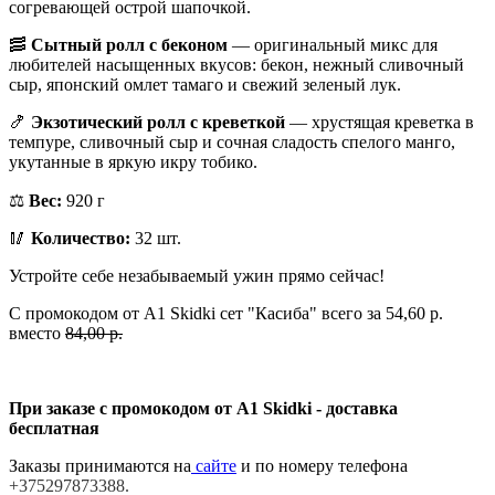
согревающей острой шапочкой.
🥓
Сытный ролл с беконом
— оригинальный микс для
любителей насыщенных вкусов: бекон, нежный сливочный
сыр, японский омлет тамаго и свежий зеленый лук.
🍤
Экзотический ролл с креветкой
— хрустящая креветка в
темпуре, сливочный сыр и сочная сладость спелого манго,
укутанные в яркую икру тобико.
⚖️
Вес:
920 г
🥢
Количество:
32 шт.
Устройте себе незабываемый ужин прямо сейчас!
С промокодом от A1 Skidki сет "Касиба" всего за 54,60 р.
вместо
84,00 р.
При заказе с промокодом от А1 Skidki - доставка
бесплатная
Заказы принимаются на
сайте
и по номеру телефона
+375297873388.