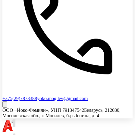
+375(29)7873388
yoko.mogilev@gmail.com
ООО «Йоко-Фэмили»
, УНП
791347542
Беларусь, 212030,
Могилевская обл., г. Могилев, б-р Ленина, д. 4