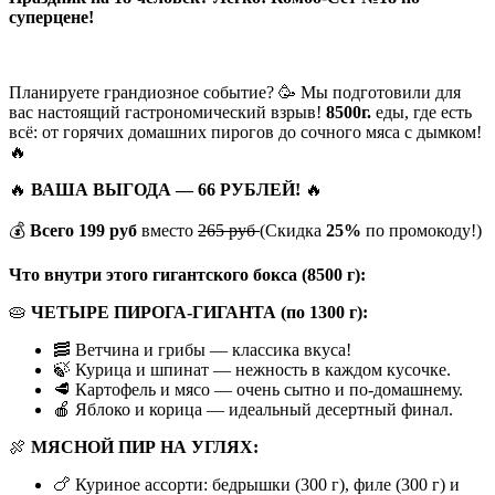
суперцене!
Планируете грандиозное событие? 🥳 Мы подготовили для
вас настоящий гастрономический взрыв!
8500г.
еды, где есть
всё: от горячих домашних пирогов до сочного мяса с дымком!
🔥
🔥
ВАША ВЫГОДА — 66 РУБЛЕЙ!
🔥
💰
Всего 199 руб
вместо
265 руб
(Скидка
25%
по промокоду!)
Что внутри этого гигантского бокса (8500 г):
🥧
ЧЕТЫРЕ ПИРОГА-ГИГАНТА (по 1300 г):
🥓 Ветчина и грибы — классика вкуса!
🍃 Курица и шпинат — нежность в каждом кусочке.
🥩 Картофель и мясо — очень сытно и по-домашнему.
🍎 Яблоко и корица — идеальный десертный финал.
🍖
МЯСНОЙ ПИР НА УГЛЯХ:
🍗 Куриное ассорти: бедрышки (300 г), филе (300 г) и