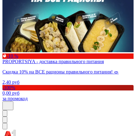
-10 %
PROPORTSIYA - доставка правильного питания
Скидка 10% на ВСЕ рационы правильного питания! 🥗
2,40
руб
-
100
%
0,00
руб
за промокод