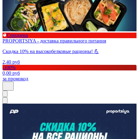
Спеццена
PROPORTSIYA - доставка правильного питания
Скидка 10% на высокобелковые рационы! 💪
2,40
руб
-
100
%
0,00
руб
за промокод