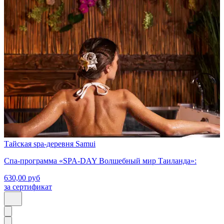
Тайская spa-деревня Samui
Спа-программа «SPA-DAY Волшебный мир Таиланда»:
630,00
руб
за сертификат