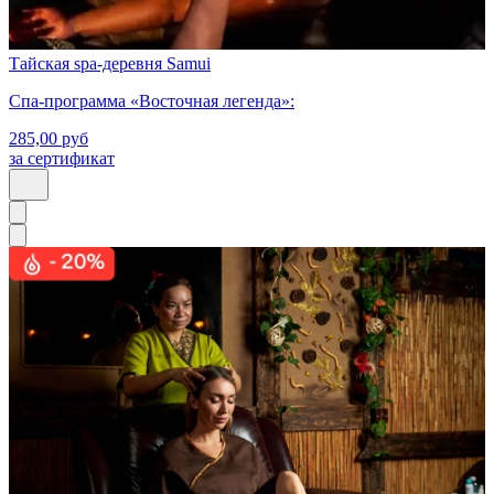
Тайская spa-деревня Samui
Спа-программа «Восточная легенда»:
285,00
руб
за сертификат