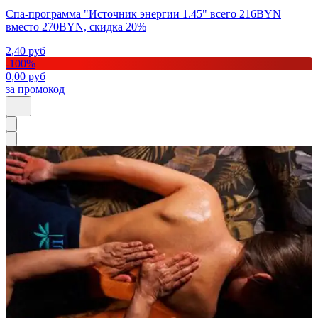
Спа-программа "Источник энергии 1.45" всего 216BYN
вместо 270BYN, скидка 20%
2,40
руб
-
100
%
0,00
руб
за промокод