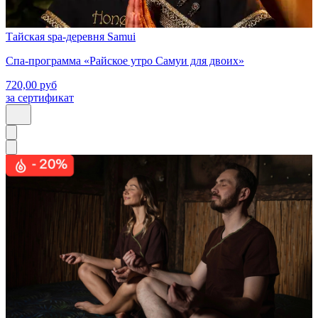
Тайская spa-деревня Samui
Спа-программа «Райское утро Самуи для двоих»
720,00
руб
за сертификат