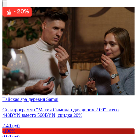
Тайская spa-деревня Samui
Спа-программа "Магия Симилан для двоих 2.00" всего
448BYN вместо 560BYN, скидка 20%
2,40
руб
-
100
%
0,00
руб