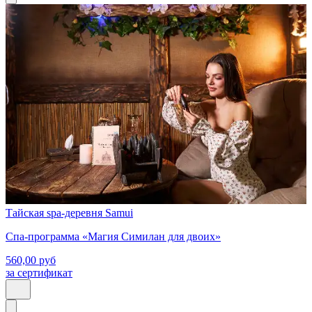
Тайская spa-деревня Samui
Спа-программа «Магия Симилан для двоих»
560,00
руб
за сертификат