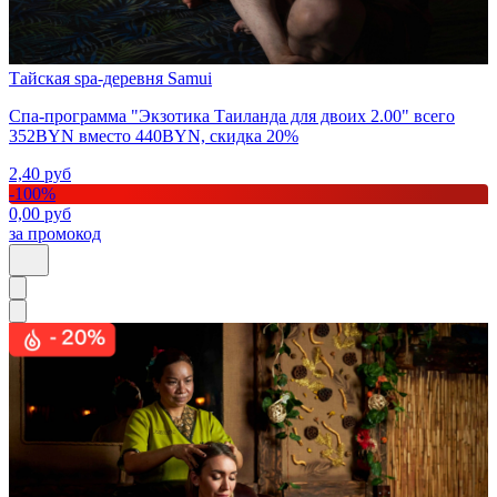
Тайская spa-деревня Samui
Спа-программа "Экзотика Таиланда для двоих 2.00" всего
352BYN вместо 440BYN, скидка 20%
2,40
руб
-
100
%
0,00
руб
за промокод