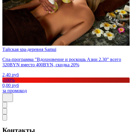
Тайская spa-деревня Samui
Спа-программа "Вдохновение и роскошь Азии 2.30" всего
320BYN вместо 400BYN, скидка 20%
2,40
руб
-
100
%
0,00
руб
за промокод
Контакты