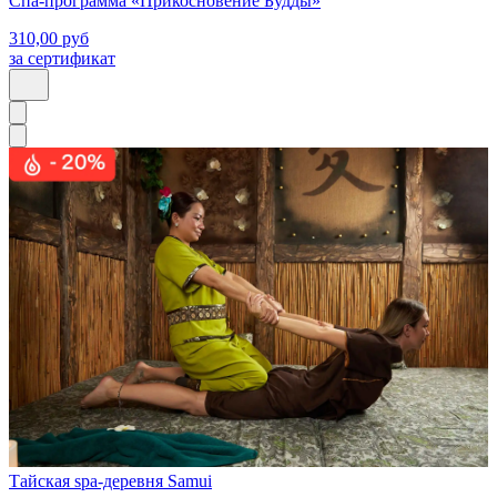
Спа-программа «Прикосновение Будды»
310,00
руб
за сертификат
Тайская spa-деревня Samui