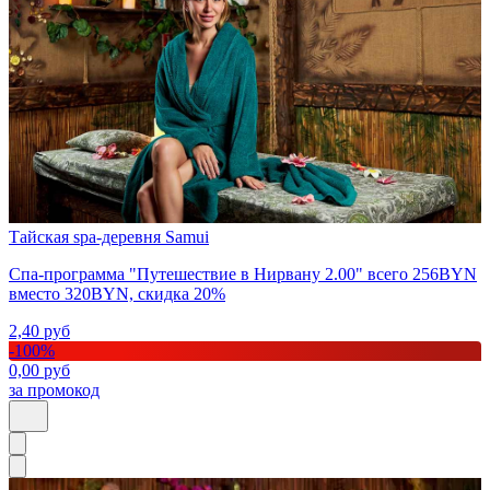
Тайская spa-деревня Samui
Спа-программа "Путешествие в Нирвану 2.00" всего 256BYN
вместо 320BYN, скидка 20%
2,40
руб
-
100
%
0,00
руб
за промокод