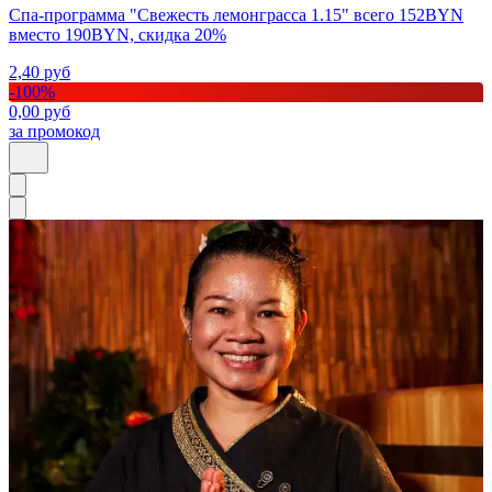
Спа-программа "Свежесть лемонграсса 1.15" всего 152BYN
вместо 190BYN, скидка 20%
2,40
руб
-
100
%
0,00
руб
за промокод