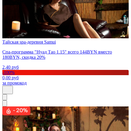
Тайская spa-деревня Samui
Спа-программа "Нуад Тао 1.15" всего 144BYN вместо
180BYN, скидка 20%
2,40
руб
-
100
%
0,00
руб
за промокод