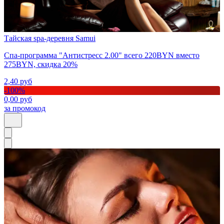
Тайская spa-деревня Samui
Спа-программа "Антистресс 2.00" всего 220BYN вместо
275BYN, скидка 20%
2,40
руб
-
100
%
0,00
руб
за промокод