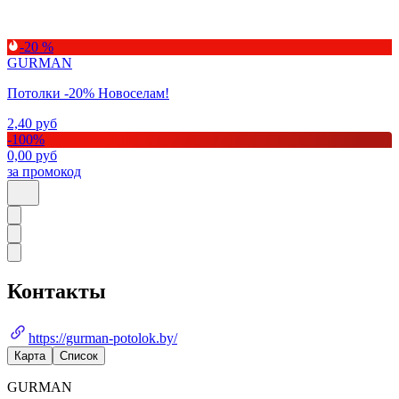
-20 %
GURMAN
Потолки -20% Новоселам!
2,40
руб
-
100
%
0,00
руб
за промокод
Контакты
https://gurman-potolok.by/
Карта
Список
GURMAN