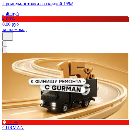
Премиум-потолки со скидкой 15%!
2,40
руб
-
100
%
0,00
руб
за промокод
-15 %
GURMAN