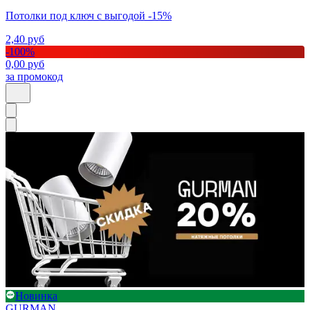
Потолки под ключ с выгодой -15%
2,40
руб
-
100
%
0,00
руб
за промокод
Новинка
GURMAN