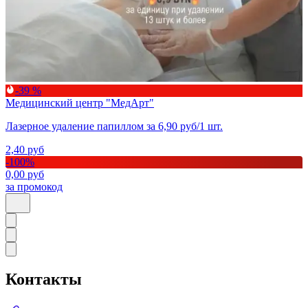
-39 %
Медицинский центр "МедАрт"
Лазерное удаление папиллом за 6,90 руб/1 шт.
2,40
руб
-
100
%
0,00
руб
за промокод
Контакты