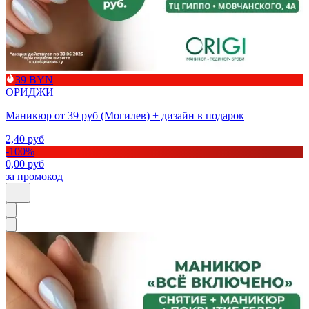
39 BYN
ОРИДЖИ
Маникюр от 39 руб (Могилев) + дизайн в подарок
2,40
руб
-
100
%
0,00
руб
за промокод