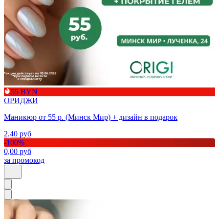
55 BYN
ОРИДЖИ
Маникюр от 55 р. (Минск Мир) + дизайн в подарок
2,40
руб
-
100
%
0,00
руб
за промокод