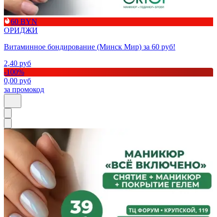
60 BYN
ОРИДЖИ
Витаминное бондирование (Минск Мир) за 60 руб!
2,40
руб
-
100
%
0,00
руб
за промокод