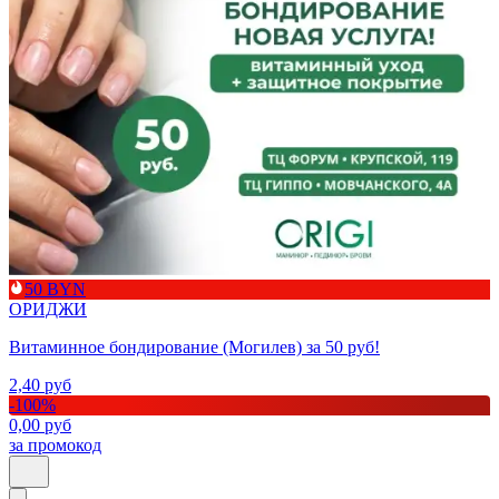
50 BYN
ОРИДЖИ
Витаминное бондирование (Могилев) за 50 руб!
2,40
руб
-
100
%
0,00
руб
за промокод