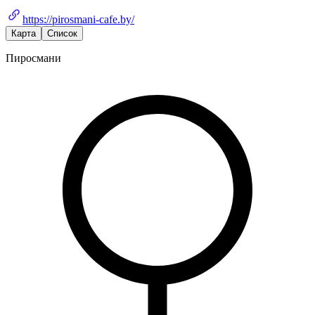
https://pirosmani-cafe.by/
Карта
Список
Пиросмани