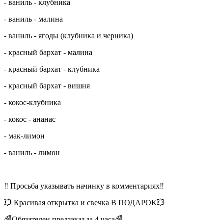
- ваниль - клубника
- ваниль - малина
- ваниль - ягоды (клубника и черника)
- красный бархат - малина
- красный бархат - клубника
- красный бархат - вишня
- кокос-клубника
- кокос - ананас
- мак-лимон
- ваниль - лимон
‼️ Просьба указывать начинку в комментариях‼️
💥 Красивая открытка и свечка В ПОДАРОК💥
🌈Обязателен предзаказ за 4 часа🌈