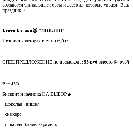
создаются уникальные торты и десерты, которые украсят Ваш
праздник✨
Бенто Котики😻 "ЛЮБЛЮ"
Нежность, которая тает на губах
СПЕЦПРЕДЛОЖЕНИЕ по промокоду:
55 руб
вместо
64 руб
❣️
Вес 450г.
Бисквит и начинка НА ВЫБОР🔥:
- шоколад - вишня
- сникерс
- шоколад- банан-карамель