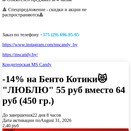
🔺 Спецпредложение - скидки и акции не
распространяются🔺
Заказ по телефону
+375 (29) 696-95-95
https://www.instagram.com/mscandy_by
https://mscandy.by/
Кондитерская MS Candy
-14% на Бенто Котики😻
"ЛЮБЛЮ" 55 руб вместо 64
руб (450 гр.)
До завершения
22 дня
8 часов
Дата активации по
August 31, 2026
2,40
руб
-
100
%