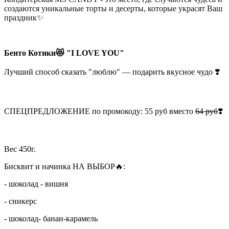
создаются уникальные торты и десерты, которые украсят Ваш
праздник✨
Бенто Котики😻 "I LOVE YOU"
Лучший способ сказать "люблю" — подарить вкусное чудо ❣️
СПЕЦПРЕДЛОЖЕНИЕ по промокоду: 55 руб вместо
64 руб
❣️
Вес 450г.
Бисквит и начинка НА ВЫБОР🔥:
- шоколад - вишня
- сникерс
- шоколад- банан-карамель