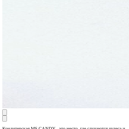
Кондитерская MS CANDY - это место, где случаются чудеса и