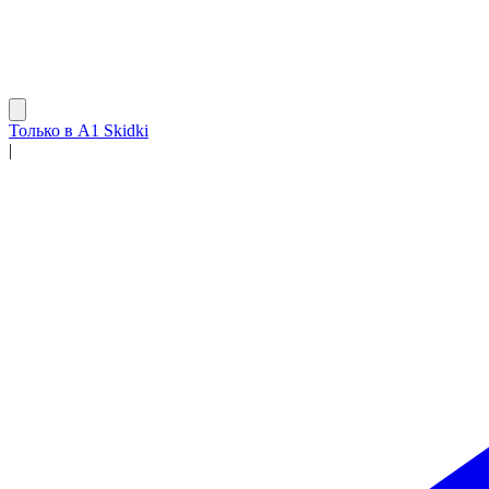
Только в A1 Skidki
|