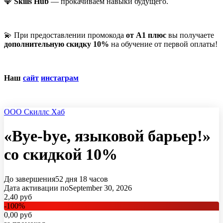
💎
Skills Hub
— прокачиваем навыки будущего.
💫 При предоставлении промокода
от A1 плюс
вы получаете
дополнительную скидку 10%
на обучение от первой оплаты!
Наш
сайт
инстаграм
ООО Скиллс Хаб
«Bye-bye, языковой барьер!»
со скидкой 10%
До завершения
52 дня
18 часов
Дата активации по
September 30, 2026
2,40
руб
-
100
%
0,00
руб