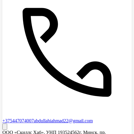
+375447074007
abdullahiahmad22@gmail.com
ООО «Скиллс Хаб»
, УНП
193524562
г. Минск, пр.