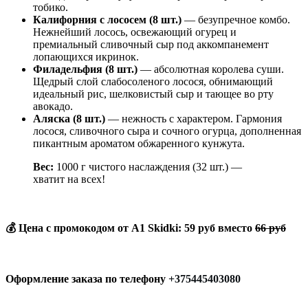
тобико.
Калифорния с лососем (8 шт.)
— безупречное комбо.
Нежнейший лосось, освежающий огурец и
премиальный сливочный сыр под аккомпанемент
лопающихся икринок.
Филадельфия (8 шт.)
— абсолютная королева суши.
Щедрый слой слабосоленого лосося, обнимающий
идеальный рис, шелковистый сыр и тающее во рту
авокадо.
Аляска (8 шт.)
— нежность с характером. Гармония
лосося, сливочного сыра и сочного огурца, дополненная
пикантным ароматом обжаренного кунжута.
Вес:
1000 г чистого наслаждения (32 шт.) —
хватит на всех!
💰
Цена с промокодом от A1 Skidki:
59 руб
вместо
66 руб
Оформление заказа по телефону
+375445403080