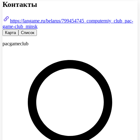
Контакты
https://langame.ru/belarus/799454745_computerniy_club_pac-
game-club_minsk
Карта
Список
pacgameclub