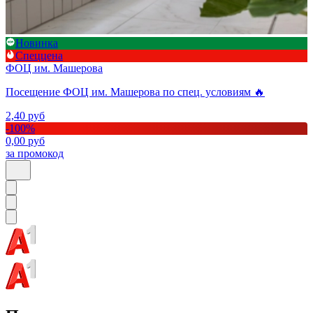
Новинка
Спеццена
ФОЦ им. Машерова
Посещение ФОЦ им. Машерова по спец. условиям 🔥
2,40
руб
-
100
%
0,00
руб
за промокод