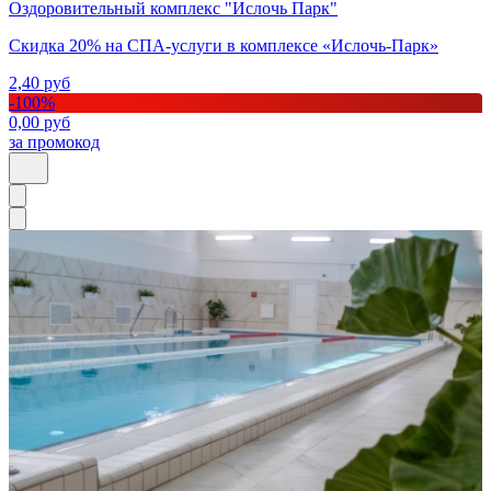
Оздоровительный комплекс "Ислочь Парк"
Скидка 20% на СПА-услуги в комплексе «Ислочь-Парк»
2,40
руб
-
100
%
0,00
руб
за промокод