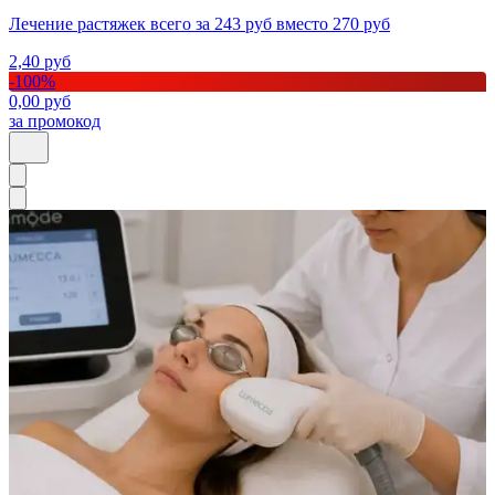
Лечение растяжек всего за 243 руб вместо 270 руб
2,40
руб
-
100
%
0,00
руб
за промокод