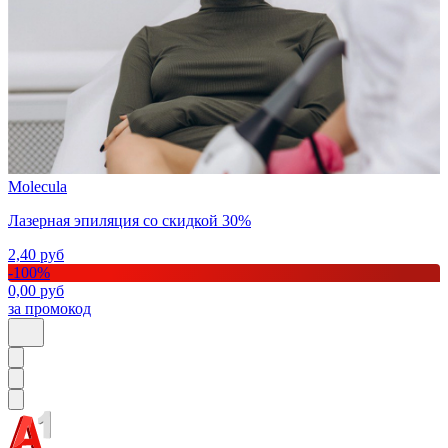
Molecula
Лазерная эпиляция со скидкой 30%
2,40
руб
-
100
%
0,00
руб
за промокод