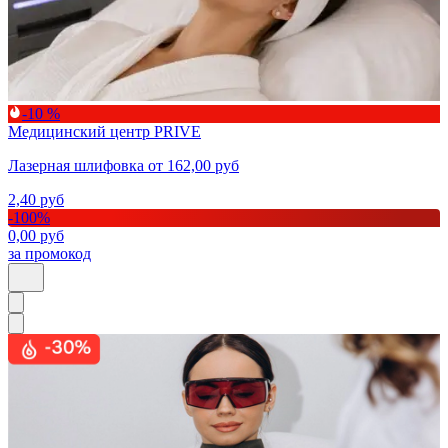
-10 %
Медицинский центр PRIVE
Лазерная шлифовка от 162,00 руб
2,40
руб
-
100
%
0,00
руб
за промокод