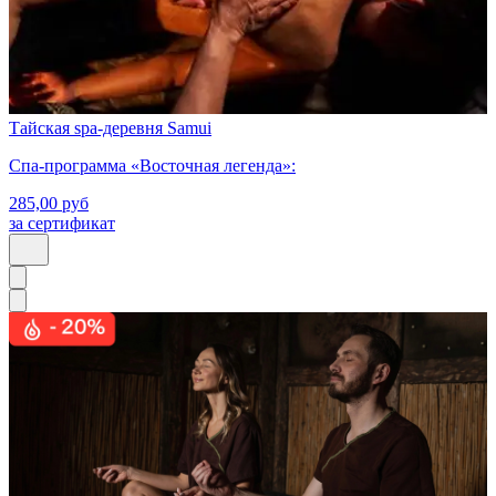
Тайская spa-деревня Samui
Спа-программа «Восточная легенда»:
285,00
руб
за сертификат