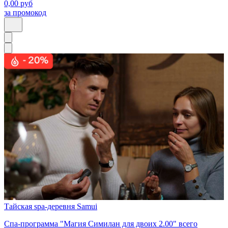
0,00
руб
за промокод
Тайская spa-деревня Samui
Спа-программа "Магия Симилан для двоих 2.00" всего