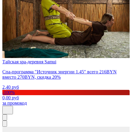
Тайская spa-деревня Samui
Спа-программа "Источник энергии 1.45" всего 216BYN
вместо 270BYN, скидка 20%
2,40
руб
-
100
%
0,00
руб
за промокод