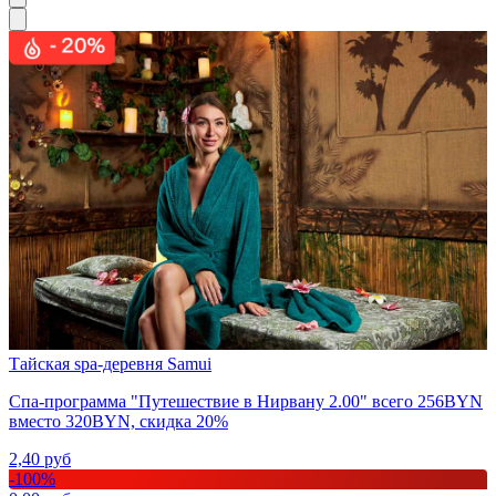
Тайская spa-деревня Samui
Спа-программа "Путешествие в Нирвану 2.00" всего 256BYN
вместо 320BYN, скидка 20%
2,40
руб
-
100
%