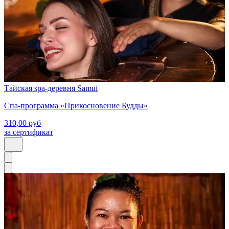
Тайская spa-деревня Samui
Спа-программа «Прикосновение Будды»
310,00
руб
за сертификат