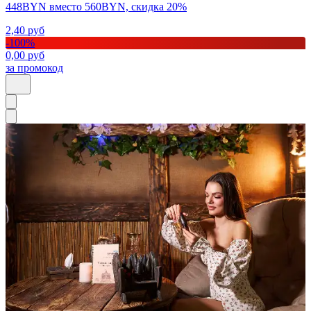
448BYN вместо 560BYN, скидка 20%
2,40
руб
-
100
%
0,00
руб
за промокод