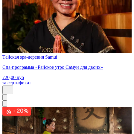
Тайская spa-деревня Samui
Спа-программа «Райское утро Самуи для двоих»
720,00
руб
за сертификат