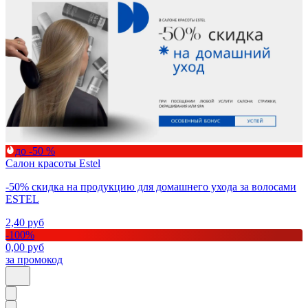
до -50 %
Салон красоты Estel
-50% скидка на продукцию для домашнего ухода за волосами
ESTEL
2,40
руб
-
100
%
0,00
руб
за промокод