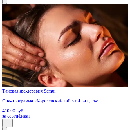
Тайская spa-деревня Samui
Спа-программа «Королевский тайский ритуал»:
410,00
руб
за сертификат