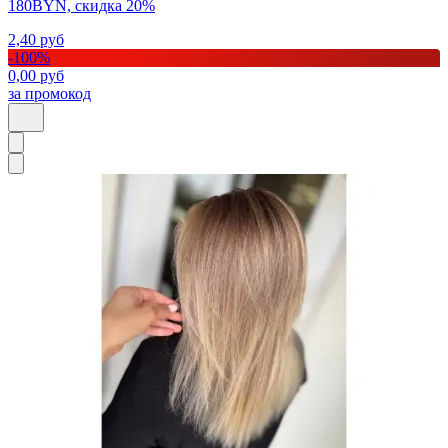
180BYN, скидка 20%
2,40
руб
-
100
%
0,00
руб
за промокод