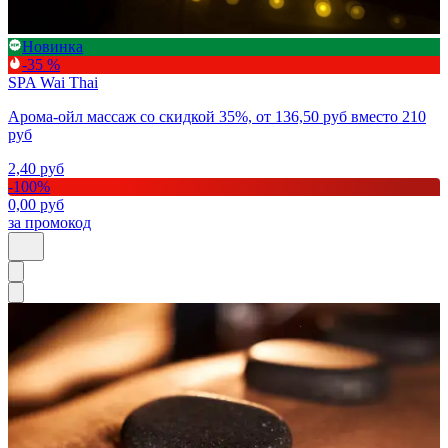
Новинка
-35 %
SPA Wai Thai
Арома-ойл массаж со скидкой 35%, от 136,50 руб вместо 210
руб
2,40
руб
-
100
%
0,00
руб
за промокод