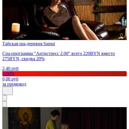
Тайская spa-деревня Samui
Спа-программа "Антистресс 2.00" всего 220BYN вместо
275BYN, скидка 20%
2,40
руб
-
100
%
0,00
руб
за промокод