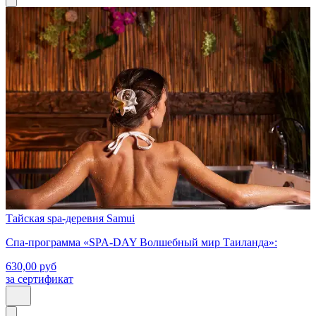
Тайская spa-деревня Samui
Спа-программа «SPA-DAY Волшебный мир Таиланда»:
630,00
руб
за сертификат