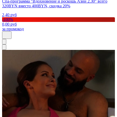
Спа-программа "Вдохновение и роскошь Азии 2.30" всего
320BYN вместо 400BYN, скидка 20%
2,40
руб
-
100
%
0,00
руб
за промокод