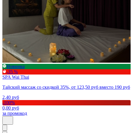
Новинка
-35 %
SPA Wai Thai
Тайский массаж со скидкой 35%, от 123,50 руб вместо 190 руб
2,40
руб
-
100
%
0,00
руб
за промокод