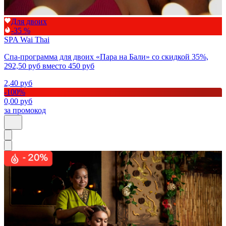
Для двоих
-35 %
SPA Wai Thai
Спа-программа для двоих «Пара на Бали» со скидкой 35%,
292,50 руб вместо 450 руб
2,40
руб
-
100
%
0,00
руб
за промокод