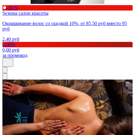
-10 %
Sезоны cалон красоты
Окрашивание волос со скидкой 10%, от 85,50 руб вместо 95
руб
2,40
руб
-
100
%
0,00
руб
за промокод