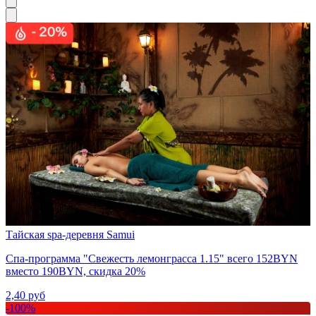
Тайская spa-деревня Samui
Спа-программа "Свежесть лемонграсса 1.15" всего 152BYN
вместо 190BYN, скидка 20%
2,40
руб
-
100
%