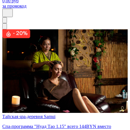
0,00
руб
за промокод
Тайская spa-деревня Samui
Спа-программа "Нуад Тао 1.15" всего 144BYN вместо