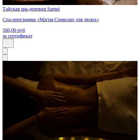
Тайская spa-деревня Samui
Спа-программа «Магия Симилан для двоих»
560,00
руб
за сертификат