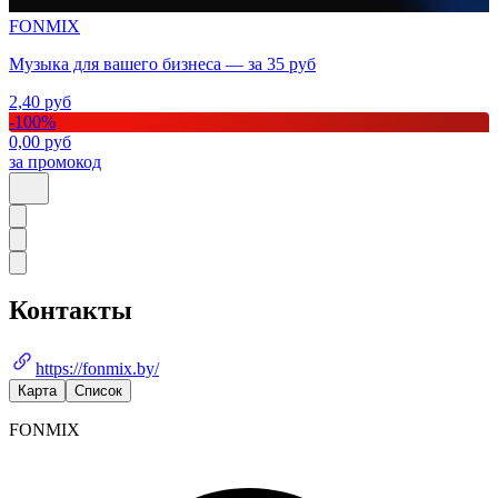
FONMIX
Музыка для вашего бизнеса — за 35 руб
2,40
руб
-
100
%
0,00
руб
за промокод
Контакты
https://fonmix.by/
Карта
Список
FONMIX