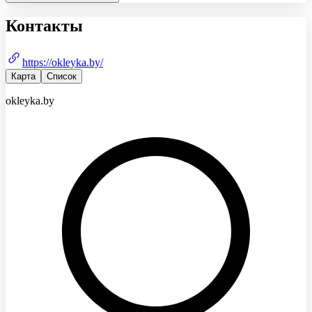
Контакты
https://okleyka.by/
Карта
Список
okleyka.by