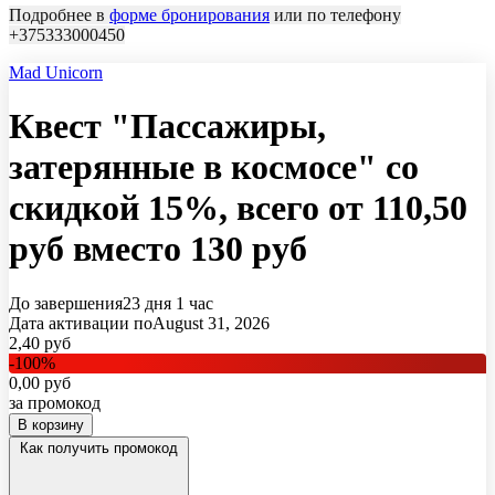
Подробнее в
форме бронирования
или по телефону
+375333000450
Mad Unicorn
Квест "Пассажиры,
затерянные в космосе" со
скидкой 15%, всего от 110,50
руб вместо 130 руб
До завершения
23 дня
1 час
Дата активации по
August 31, 2026
2,40
руб
-
100
%
0,00
руб
за промокод
В корзину
Как получить промокод