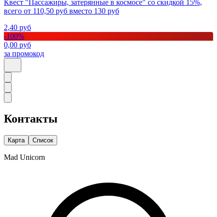
Квест "Пассажиры, затерянные в космосе" со скидкой 15%,
всего от 110,50 руб вместо 130 руб
2,40
руб
-
100
%
0,00
руб
за промокод
Контакты
Карта
Список
Mad Unicorn