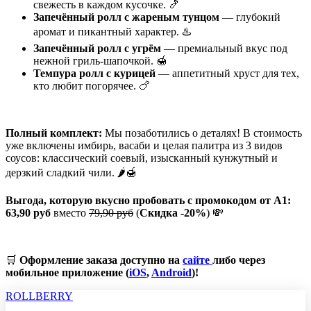
свежесть в каждом кусочке. 🍤
Запечённый ролл с жареным тунцом
— глубокий
аромат и пикантный характер. ♨️
Запечённый ролл с угрём
— премиальный вкус под
нежной гриль-шапочкой. 🍯
Темпура ролл с курицей
— аппетитный хруст для тех,
кто любит погорячее. 🍗
Полный комплект:
Мы позаботились о деталях! В стоимость
уже включены имбирь, васаби и целая палитра из 3 видов
соусов: классический соевый, изысканный кунжутный и
дерзкий сладкий чили. 🌶️🍯
Выгода, которую вкусно пробовать с промокодом от А1:
63,90 руб
вместо
79,90 руб
(
Скидка -20%
) 💸
🛒
Оформление заказа доступно на
сайте
либо через
мобильное приложение (
iOS
,
Android
)!
ROLLBERRY