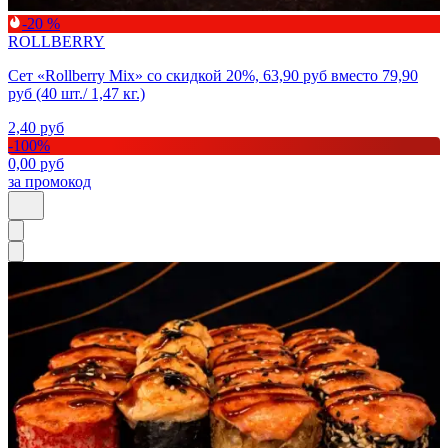
-20 %
ROLLBERRY
Сет «Rollberry Mix» со скидкой 20%, 63,90 руб вместо 79,90
руб (40 шт./ 1,47 кг.)
2,40
руб
-
100
%
0,00
руб
за промокод