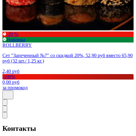
-20 %
Новинка
ROLLBERRY
Сет "Запеченный №7" со скидкой 20%, 52,90 руб вместо 65,90
руб (32 шт./ 1,25 кг.)
2,40
руб
-
100
%
0,00
руб
за промокод
Контакты