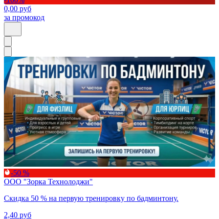
0,00
руб
за промокод
-50 %
ООО "Зорка Технолоджи"
Скидка 50 % на первую тренировку по бадминтону.
2,40
руб