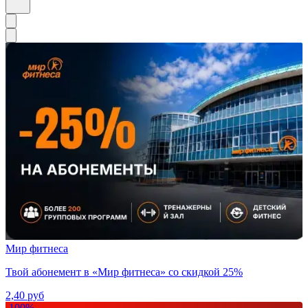
Мир фитнеса
Твой абонемент в «Мир фитнеса» со скидкой 25%
2,40
руб
-
100
%