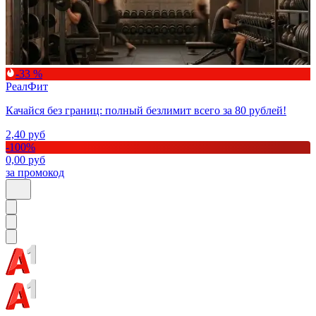
-33 %
РеалФит
Качайся без границ: полный безлимит всего за 80 рублей!
2,40
руб
-
100
%
0,00
руб
за промокод