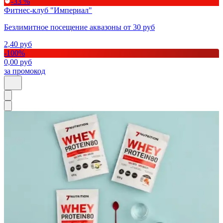
-33 %
Фитнес-клуб "Империал"
Безлимитное посещение аквазоны от 30 руб
2,40
руб
-
100
%
0,00
руб
за промокод