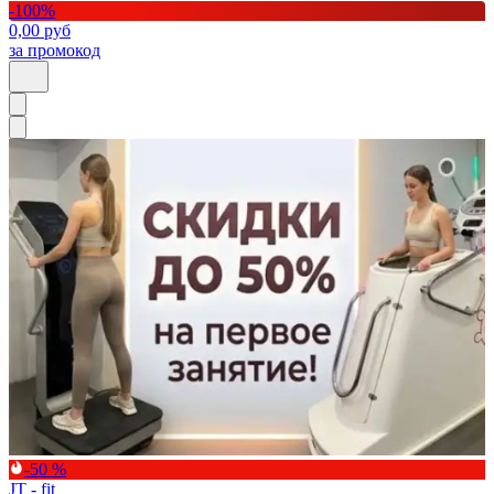
-
100
%
0,00
руб
за промокод
-50 %
JT - fit