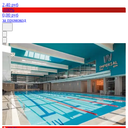
2,40
руб
-
100
%
0,00
руб
за промокод