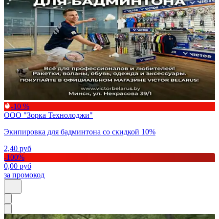
-10 %
ООО "Зорка Технолоджи"
Экипировка для бадминтона со скидкой 10%
2,40
руб
-
100
%
0,00
руб
за промокод