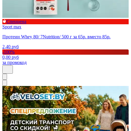
Спеццена
Sport max
Протеин Whey 80/ 7Nutrition/ 500 г за 65р. вместо 85р.
2,40
руб
-
100
%
0,00
руб
за промокод