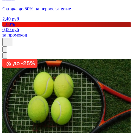
Скидка до 50% на первое занятие
2,40
руб
-
100
%
0,00
руб
за промокод