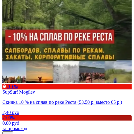
-10 %
SupSurf Mogilev
Скидка 10 % на сплав по реке Реста (58,50 р. вместо 65 р.)
2,40
руб
-
100
%
0,00
руб
за промокод