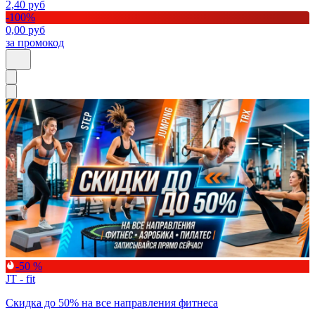
2,40
руб
-
100
%
0,00
руб
за промокод
-50 %
JT - fit
Скидка до 50% на все направления фитнеса