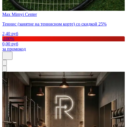
Max Mirnyi Center
Теннис (занятие на теннисном корте) со скидкой 25%
2,40
руб
-
100
%
0,00
руб
за промокод