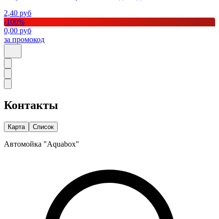
2,40
руб
-
100
%
0,00
руб
за промокод
Контакты
Карта
Список
Автомойка "Aquabox"